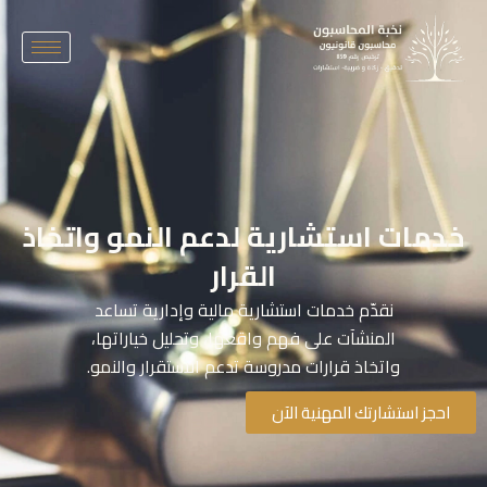
خطي
لى
لمحتوى
خدمات استشارية لدعم النمو واتخاذ
القرار
نقدّم خدمات استشارية مالية وإدارية تساعد
المنشآت على فهم واقعها، وتحليل خياراتها،
واتخاذ قرارات مدروسة تدعم الاستقرار والنمو.
احجز استشارتك المهنية الآن