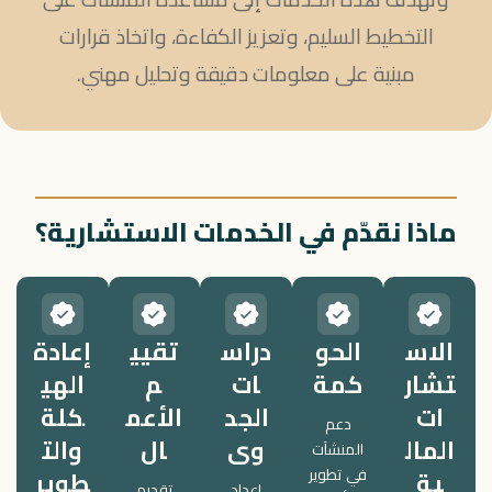
التخطيط السليم، وتعزيز الكفاءة، واتخاذ قرارات
مبنية على معلومات دقيقة وتحليل مهني.
ماذا نقدّم في الخدمات الاستشارية؟
الاس
الحو
دراس
تقيي
إعادة
تشار
كمة
ات
م
الهي
ات
الجد
الأعم
كلة
دعم
المال
وى
ال
والت
المنشآت
ية
في تطوير
طوير
إعداد
تقديم