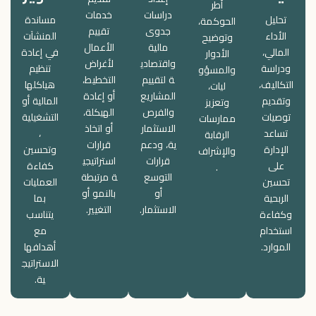
أطر
دراسات
خدمات
تحليل
مساندة
الحوكمة،
جدوى
تقييم
الأداء
المنشآت
وتوضيح
مالية
الأعمال
المالي،
في إعادة
الأدوار
واقتصادي
لأغراض
ودراسة
تنظيم
والمسؤو
ة لتقييم
التخطيط،
التكاليف،
هياكلها
ليات،
المشاريع
أو إعادة
وتقديم
المالية أو
وتعزيز
والفرص
الهيكلة،
توصيات
التشغيلية
ممارسات
الاستثمار
أو اتخاذ
تساعد
،
الرقابة
ية، ودعم
قرارات
الإدارة
وتحسين
والإشراف
قرارات
استراتيجي
على
كفاءة
.
التوسع
ة مرتبطة
تحسين
العمليات
أو
بالنمو أو
الربحية
بما
الاستثمار.
التغيير.
وكفاءة
يتناسب
استخدام
مع
الموارد.
أهدافها
الاستراتيج
ية.