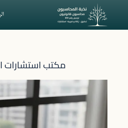
خطي
لى
ال
لمحتوى
مكتب استشارات الز