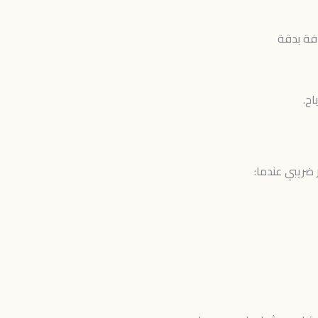
فة بدقة
اح.
ضريبي عندما: