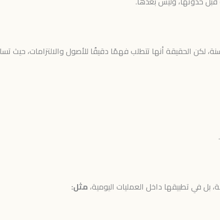
قبل حدوثها، وليس بعدها.
نة، لكن الحقيقة أنها تتطلب فهمًا دقيقًا للأصول والالتزامات، حيث تسا
 بل في تطبيقها داخل العمليات اليومية،
مثل: