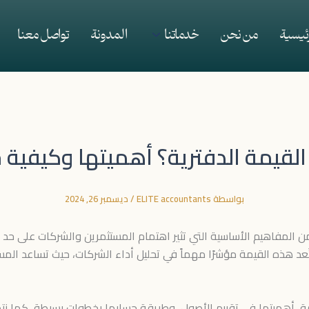
رئيسية
من نحن
خدماتنا
المدونة
تواصل معنا
لقيمة الدفترية؟ أهميتها وكيفية 
بواسطة
ELITE accountants
/
ديسمبر 26, 2024
رية من المفاهيم الأساسية التي تثير اهتمام المستثمرين والشركات عل
تُعد هذه القيمة مؤشرًا مهماً في تحليل أداء الشركات، حيث تساعد المست
، أهميتها في تقييم الأصول، وطريقة حسابها بخطوات بسيطة، كما نتطر