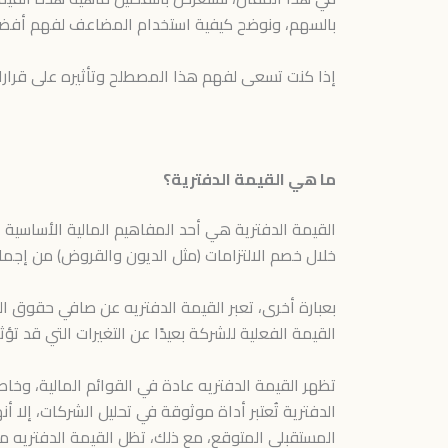
بالسهم، ونوضح كيفية استخدام المضاعف لفهم أفض
إذا كنت تسعى لفهم هذا المصطلح وتأثيره على قراراتك 
ما هي القيمة الدفترية؟
القيمة الدفترية هي أحد المفاهيم المالية الأساسية 
خلال خصم الالتزامات (مثل الديون والقروض) من إجما
بعبارة أخرى، تعبر القيمة الدفتريه عن صافي حقوق ال
القيمة الفعلية للشركة بعيدًا عن التغيرات التي قد ت
تظهر القيمة الدفتريه عادة في القوائم المالية، وخا
الدفترية تُعتبر أداة موثوقة في تحليل الشركات، إلا 
المستقبلي المتوقع، مع ذلك، تظل القيمة الدفتريه م