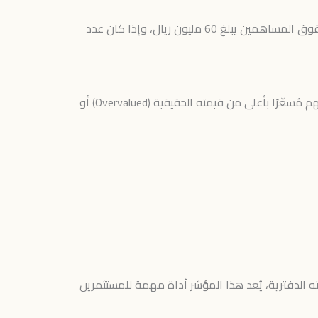
على سبيل المثال، إذا كانت شركة تمتلك أصولاً إجمالية بقيمة 100 مليون ريال والتزامات بقيمة 40 مليون ريال، فإن صافي حقوق المساهمين يبلغ 60 مليون ريال، وإذا كان عدد
يساعد هذا الحساب المستثمرين على مقارنة السعر السوقي للسهم مع قيمته الدفترية، مما يتيح لهم معرفة ما إذا كان السهم مُسعّرًا بأعلى من قيمته الحقيقية (Overvalued) أو
ركة مقارنةً بقيمته الدفترية، يُعد هذا المؤشر أداة مهمة للمستثمرين