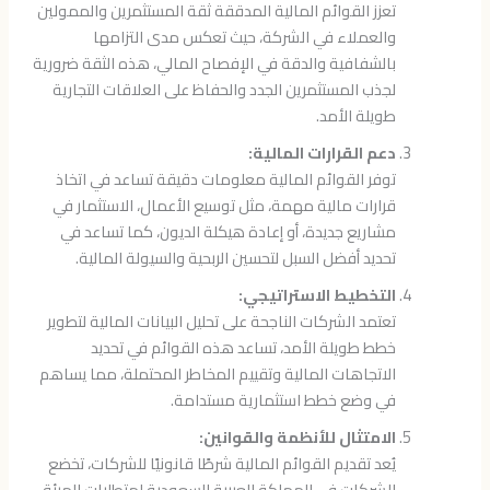
تعزز القوائم المالية المدققة ثقة المستثمرين والممولين
والعملاء في الشركة، حيث تعكس مدى التزامها
بالشفافية والدقة في الإفصاح المالي، هذه الثقة ضرورية
لجذب المستثمرين الجدد والحفاظ على العلاقات التجارية
طويلة الأمد.
دعم القرارات المالية:
توفر القوائم المالية معلومات دقيقة تساعد في اتخاذ
قرارات مالية مهمة، مثل توسيع الأعمال، الاستثمار في
مشاريع جديدة، أو إعادة هيكلة الديون، كما تساعد في
تحديد أفضل السبل لتحسين الربحية والسيولة المالية.
التخطيط الاستراتيجي:
تعتمد الشركات الناجحة على تحليل البيانات المالية لتطوير
خطط طويلة الأمد، تساعد هذه القوائم في تحديد
الاتجاهات المالية وتقييم المخاطر المحتملة، مما يساهم
في وضع خطط استثمارية مستدامة.
الامتثال للأنظمة والقوانين:
يُعد تقديم القوائم المالية شرطًا قانونيًا للشركات، تخضع
الشركات في المملكة العربية السعودية لمتطلبات الهيئة