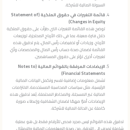
السيولة المالية للشركة.
قائمة التغيرات في حقوق الملكية (Statement of
Changes in Equity)
توضح هذه القائمة التغيرات التي طرأت على حقوق الملكية
خلال فترة معينة، بما في ذلك الأرباح المحتجزة، توزيعات
الأرباح، وزيادات أو تخفيضات رأس المال، يتم تدقيق هذه
القائمة لضمان صحة حساب رأس المال والمخصصات وأي
تغييرات أخرى تؤثر على حقوق المساهمين.
الإيضاحات المرفقة بالقوائم المالية (Notes to
Financial Statements)
تشمل معلومات إضافية تفسر وتكمل البيانات المالية
الرئيسية، مثل سياسات المحاسبة المستخدمة، الالتزامات
المالية غير المسجلة، والمخاطر المحتملة، يُعد تدقيق هذه
الإيضاحات أمرًا مهمًا لضمان الشفافية وإعطاء صورة
كاملة عن الحالة المالية للشركة.
تدقيق هذه القوائم ليس مجرد فحص للأرقام فقط، بل هو عملية
شاملة تهدف إلى التحقق من صحة المعلومات المالية والامتثال