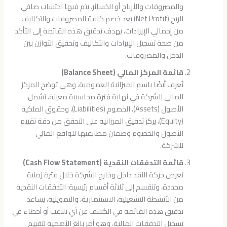
والمصروفات والأرباح أو الخسائر، يتم فيها احتساب صافي
الربح (Net Profit) بعد خصم كافة المصروفات والتكاليف
من إجمالي الإيرادات، يهدف تدقيق هذه القائمة إلى التأكد
من صحة تسجيل الإيرادات والتكاليف وتحقيق التوازن بين
الدخل والمصروفات.
قائمة المركز المالي (Balance Sheet)
تُعرف أيضًا باسم الميزانية العمومية، وهي توضح المركز
المالي للشركة في نهاية فترة محاسبية معينة، تشمل
الأصول (Assets)، الخصوم (Liabilities)، وحقوق الملكية
(Equity)، يركز تدقيق الميزانية على التحقق من دقة تقييم
الأصول والخصوم وضمان مطابقتها للواقع المالي
للشركة.
قائمة التدفقات النقدية (Cash Flow Statement)
تعرض حركة النقد داخل وخارج الشركة خلال فترة زمنية
محددة، وتنقسم إلى ثلاثة أقسام رئيسية: التدفقات النقدية
من الأنشطة التشغيلية، الاستثمارية، والتمويلية، يساعد
تدقيق هذه القائمة في الكشف عن أي تلاعب أو أخطاء في
تسجيل التدفقات المالية، وهو أمر بالغ الأهمية لتقييم