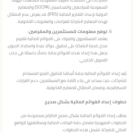
السعودية للمراجعين والمحاسبين (SOCPA) والمعايير
الدولية لإعداد التقارير المالية (IFRS)، قد يعرض عدم الامتثال
لهذه المعايير الشركة للغرامات والعقوبات القانونية.
توفير معلومات للمستثمرين والمقرضين:
يعتمد المستثمرون والبنوك على القوائم المالية لتقييم
مدى قدرة الشركة على تحقيق عوائد جيدة واسترداد الديون،
يجعل هذا إعداد هذه القوائم بدقة عاملًا حاسمًا في جذب
التمويل الخارجي.
يُعد إعداد القوائم المالية بدقة أساسًا لتحقيق النمو المستدام
للشركات، حيث يساعد في بناء الثقة مع المستثمرين، دعم القرارات
الاستراتيجية، وضمان الامتثال للمعايير القانونية.
خطوات إعداد القوائم المالية بشكل صحيح
يتطلب إعداد القوائم المالية بشكل صحيح الالتزام بمجموعة من
الخطوات المنهجية لضمان دقة البيانات المالية ومطابقتها للواقع
المالي للشركة، تشمل هذه الخطوات: