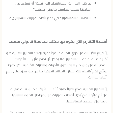
ما هي القرارات الاستراتيجيّة التي يمكن أن يساعد في
اتخاذها مكتب محاسبة قانوني معتمد؟
الاتجاهات المستقبلية في دعم اتّخاذ القرارات الاستراتيجية
أهمية التقارير التي يقوم بها مكتب محاسبة قانوني معتمد
إنّ قيام الكيانات من ذوي الخبرة والموثوقيّة بإعداد التقارير المالية هو
أكبر ضمانه لصحّة تلك التقارير. فلا يمكن أن تصدر مثل تلك الأدوات
المصيريّة من قِبَل من لا يمتلكون الأدوات والخبرات الكافية. لكن دعونا
نوضّح لكم أهميّة تلك التقارير المالية لتدركوا ما لها من قدرة على دعم
اتّخاذ القرارات.
إنّ التقارير المالية تقدّم تحليلاً دقيقاً لأداء الشركات خلال فترة معيّنة.
من ثمّ فإنّها تضع أيدي أصحاب القرارات على مواطن القوّة لتنميتها
ومواطن الضعف لمعالجتها.
كذلك فإنّ هذه التقارير تقدّم رؤية تتمتّع بأعلى قدر من الشفافيّة لكلّ