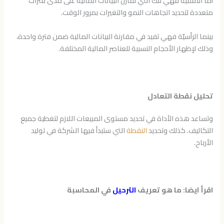
أمّا الأفقيّة فهي تلك التي تقارن البيانات المالية على مدى فترات
متعددة لتحديد اتجاهات النمو والتغيرات بمرور الوقت.
بينما الرأسيّة فهي تفيد في مقارنة البيانات المالية ضمن فترة واحدة،
وذلك لإظهار الأحجام النسبية للعناصر المالية المختلفة.
تحليل نقطة التعادل
وتساعد هذه الأداة في تحديد مستوى المبيعات اللازم لتغطية جميع
التكاليف. كذلك وتحديد
النقطة
التي ستبدأ فيها الشركة في توليد
الأرباح.
اقرأ ايضا: ما هو تعريف
الترحيل
في المحاسبة