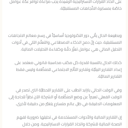
على اتّخاذ القرارات الاستراتيجية الرشيدة يجب مراعاة توافر عدّة عوامل
خاصّة بمسايرة الاتّجاهات المستقبليّة.
وبطبيعة الحال يأتي دور التكنولوجيا أساسيّاً في رسم معالم الاتجاهات
المستقبلية. حيث إنّ دمج الذكاء الاصطناعي والتعلّم الآلي في أدوات
التحليل المالي هي عوامل تعزّز دقّة وكفاءة التحليلات المالية.
كذلك الحال بالنسبة لقدرة كل مكتب محاسبة قانوني معتمد على
إعداد التقارير البيئيّة وتقارير التأثير الاجتماعي للمنظّمة وليس فقط
التقارير الماليّة.
وفي الوقت الحالي يتزايد الطلب على التقارير اللحظيّة التي تصدر في
الوقت الفعلي تعبيراً عن وضع المنظّمة أو الشركة الآن نظراً للحاجة إلى
المعلومات الدقيقة في ظل عالم متسارع يتغيّر من دقيقة لأخرى.
إن التقارير المالية والأدوات المستخدمة في تحليلها ضرورية لفهم
الصحة المالية للشركة واتخاذ القرارات الاستراتيجية. ومن خلال