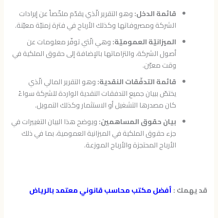
قائمة الدخل:
وهو التقرير الّذي يقدّم ملخّصاً عن إيرادات
الشركة ومصروفاتها وكذلك الأرباح في فترة زمنيّة معيّنة.
الميزانيّة العموميّة:
وهي الّتي توفّر معلومات عن
أصول الشركة، والتزاماتها بالإضافة إلى حقوق الملكية في
وقت معيّن.
قائمة التدفّقات النقدية:
وهو التقرير المالي الّذي
يختصّ ببيان جميع التدفقات النقدية الواردة للشركة سواءً
كان مصدرها التشغيل أو الاستثمار وكذلك التمويل.
بيان حقوق المساهمين:
ويوضح هذا البيان التغييرات في
جزء حقوق الملكية في الميزانية العمومية، بما في ذلك
الأرباح المحتجزة والأرباح الموزعة.
قد يهمك :
أفضل مكتب محاسب قانوني معتمد بالرياض