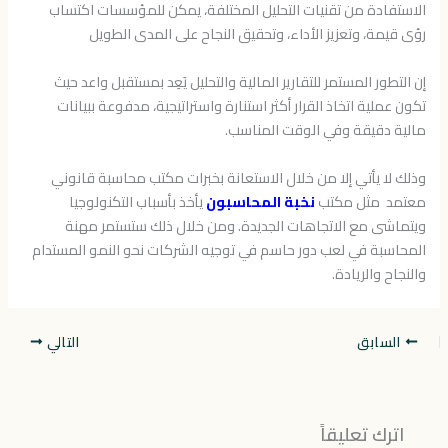
الاستفادة من تقنيات التحليل المختلفة، يمكن للمؤسسات اكتساب
رؤى قيمة، وتعزيز الأداء، وتحقيق النجاح على المدى الطويل
إن التطور المستمر للتقارير المالية والتحليل يَعِد بمستقبل واعد حيث
تكون عملية اتخاذ القرار أكثر استنارة واستراتيجية، مدفوعة ببيانات
مالية دقيقة وفي الوقت المناسب.
وذلك لا يأتي إلا من خلال الاستعانة بخبرات مكتب محاسبة قانوني
معتمد مثل مكتب
نخبة المحاسبون
يأخذ بأسباب التكنولوجيا
ويتماشى مع الاتجاهات الجديدة. ومن خلال ذلك ستستمر مهنة
المحاسبة في لعب دور حاسم في توجيه الشركات نحو النمو المستدام
والنجاح والريادة.
السابق
التالي
اترك تعليقاً