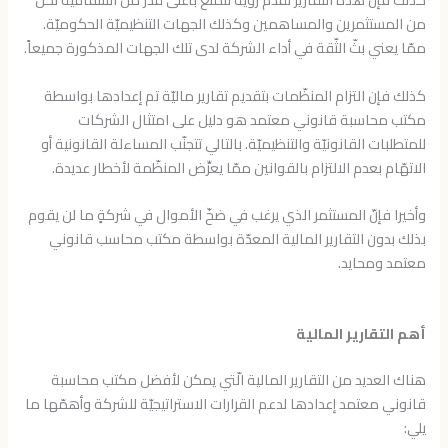
من المستثمرين والمساهمين وكذلك الجهات التنظيميّة الحكوميّة.
ممّا يعني بثّ الثّقة في أداء الشركة لدى تلك الجهات المذكورة جميعاً.
كذلك فإن التزام المنظّمات بتقديم تقارير ماليّة تم إعدادها بواسطة
مكتب محاسبة قانوني معتمد هو دليل على امتثال الشركات
للمتطلبات القانونيّة والتنظيميّة. بالتالي تتجنّب المساءلة القانونية أو
الاتهّام بعدم الالتزام بالقوانين ممّا يعرِّض المنظّمة لأخطار عديدة.
وأخيرا فإنّ المستثمر الذي يرغب في ضخّ الأموال في شركةٍ ما لن يقوم
بذلك بدون التقارير المالية المعدّة بواسطة مكتب محاسب قانوني
معتمد ومحايد.
أهم التقارير المالية
هناك العديد من التقارير المالية الّتي يمكن لأفضل مكتب محاسبة
قانوني معتمد إعدادها لدعم القرارات الاستراتيجيّة للشركة وأهمّها ما
يلي: