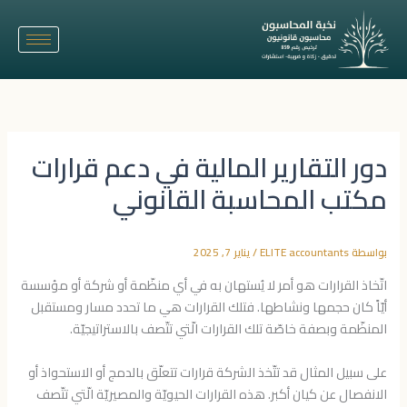
خطي
لى
لمحتوى
دور التقارير المالية في دعم قرارات
مكتب المحاسبة القانوني
بواسطة
ELITE accountants
/
يناير 7, 2025
اتّخاذ القرارات هو أمر لا يُستهان به في أي منظّمة أو شركة أو مؤسسة
أيّاً كان حجمها ونشاطها. فتلك القرارات هي ما تحدد مسار ومستقبل
المنظّمة وبصفة خاصّة تلك القرارات الّتي تتّصف بالاستراتيجيّة.
على سبيل المثال قد تتّخذ الشركة قرارات تتعلّق بالدمج أو الاستحواذ أو
الانفصال عن كيان أكبر. هذه القرارات الحيويّة والمصيريّة الّتي تتّصف