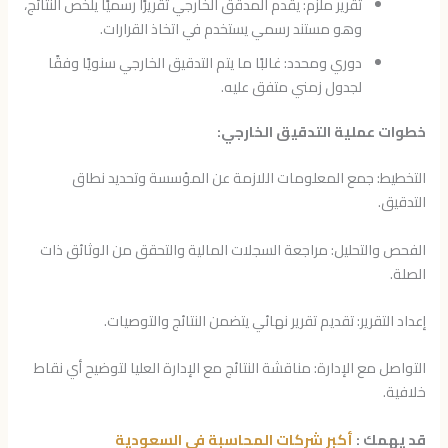
تقرير ملزم: يقدم المدقق الخارجي تقريرًا رسميًا يلخص النتائج،
وهو مستند رسمي يستخدم في اتخاذ القرارات.
دوري ومحدد: غالبًا ما يتم التدقيق الخارجي سنويًا وفقًا
لجدول زمني متفق عليه.
خطوات عملية التدقيق الخارجي:
التخطيط: جمع المعلومات اللازمة عن المؤسسة وتحديد نطاق
التدقيق.
الفحص والتحليل: مراجعة السجلات المالية والتحقق من الوثائق ذات
الصلة.
إعداد التقرير: تقديم تقرير نهائي يتضمن النتائج والتوصيات.
التواصل مع الإدارة: مناقشة النتائج مع الإدارة العليا لتوضيح أي نقاط
خلافية.
قد يهمك :
أكبر شركات المحاسبة في السعودية