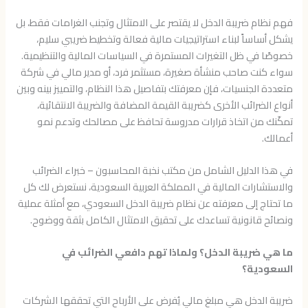
فهم نظام ضريبة الدخل لا يقتصر على الامتثال وتجنب الغرامات فقط، بل
يشكل أساساً لبناء استراتيجيات مالية فعالة وتخطيط ضريبي سليم،
خصوصًا في ظل التغيرات المستمرة في السياسات المالية والتنظيمية.
سواء كنت صاحب منشأة صغيرة، مستثمر فرد، أو مدير مالي في شركة
متعددة الجنسيات، فإن معرفتك بتفاصيل هذا النظام، والتمييز بينه وبين
أنواع الضرائب الأخرى كضريبة القيمة المضافة والضريبة الانتقائية،
تمكّنك من اتخاذ قرارات مدروسة تحافظ على مصالحك وتدعم نمو
أعمالك.
في هذا الدليل الشامل من مكتب نخبة المحاسبون – خبراء الضرائب
والاستشارات المالية في المملكة العربية السعودية، نستعرض لك كل
ما تحتاج إلى معرفته عن نظام ضريبة الدخل السعودي، مع أمثلة عملية
ونصائح قانونية تساعدك على تحقيق الامتثال الكامل بثقة ووضوح.
ما هي ضريبة الدخل؟ ولماذا تهم دافعي الضرائب في
السعودية؟
ضريبة الدخل هي مبلغ مالي يُفرض على الأرباح التي تحققها الشركات