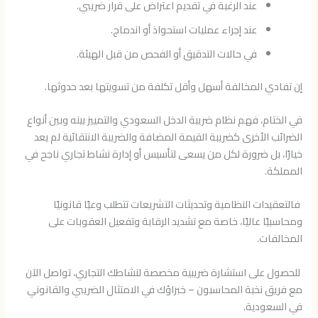
عند الرغبة في تقديم اعتراض على قرار ضريبي.
عند إجراء عمليات استحواذ أو اندماج.
في حالات التدقيق أو الفحص من قبل الهيئة.
إن تفادي المخالفة أسهل وأقل تكلفة من تسويتها بعد حدوثها.
في الختام، فهم نظام ضريبة الدخل السعودي والتمييز بينه وبين أنواع
الضرائب الأخرى كضريبة القيمة المضافة والضريبة الانتقائية لم يعد
خيارًا، بل ضرورة لكل من يسعى لتأسيس أو إدارة نشاط تجاري ناجح في
المملكة.
فالتعقيدات النظامية وتحديثات التشريعات تتطلب وعيًا قانونيًا
ومحاسبيًا عاليًا، خاصة مع تشديد الرقابة وتفعيل العقوبات على
المخالفات.
للحصول على استشارة ضريبية مخصصة لنشاطك التجاري، تواصل الآن
مع فريق نخبة المحاسبون – خبراؤك في الامتثال الضريبي والقانوني
في السعودية.