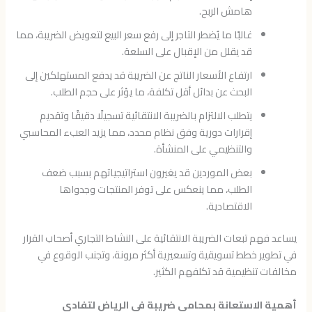
هامش الربح.
غالبًا ما يُضطر التاجر إلى رفع سعر البيع لتعويض الضريبة، مما
قد يقلل من الإقبال على السلعة.
ارتفاع الأسعار الناتج عن الضريبة قد يدفع المستهلكين إلى
البحث عن بدائل أقل تكلفة، ما يؤثر على حجم الطلب.
يتطلب الالتزام بالضريبة الانتقائية تسجيلًا دقيقًا وتقديم
إقرارات دورية وفق نظام محدد، مما يزيد العبء المحاسبي
والتنظيمي على المنشأة.
بعض الموردين قد يغيرون استراتيجياتهم بسبب ضعف
الطلب، مما ينعكس على توفر المنتجات وجدواها
الاقتصادية.
يساعد فهم تبعات الضريبة الانتقائية على النشاط التجاري أصحاب القرار
في تطوير خطط تسويقية وتسعيرية أكثر مرونة، وتجنب الوقوع في
مخالفات تنظيمية قد تكلفهم الكثير.
أهمية الاستعانة بمحامي ضريبة في الرياض لتفادي