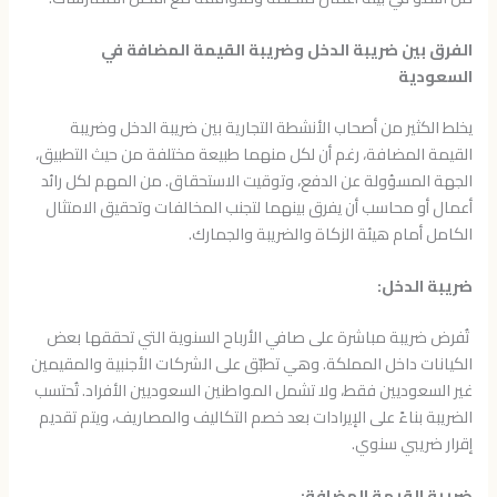
الفرق بين ضريبة الدخل وضريبة القيمة المضافة في
السعودية
يخلط الكثير من أصحاب الأنشطة التجارية بين ضريبة الدخل وضريبة
القيمة المضافة، رغم أن لكل منهما طبيعة مختلفة من حيث التطبيق،
الجهة المسؤولة عن الدفع، وتوقيت الاستحقاق. من المهم لكل رائد
أعمال أو محاسب أن يفرق بينهما لتجنب المخالفات وتحقيق الامتثال
الكامل أمام هيئة الزكاة والضريبة والجمارك.
ضريبة الدخل:
تُفرض ضريبة مباشرة على صافي الأرباح السنوية التي تحققها بعض
الكيانات داخل المملكة. وهي تطبّق على الشركات الأجنبية والمقيمين
غير السعوديين فقط، ولا تشمل المواطنين السعوديين الأفراد. تُحتسب
الضريبة بناءً على الإيرادات بعد خصم التكاليف والمصاريف، ويتم تقديم
إقرار ضريبي سنوي.
ضريبة القيمة المضافة: