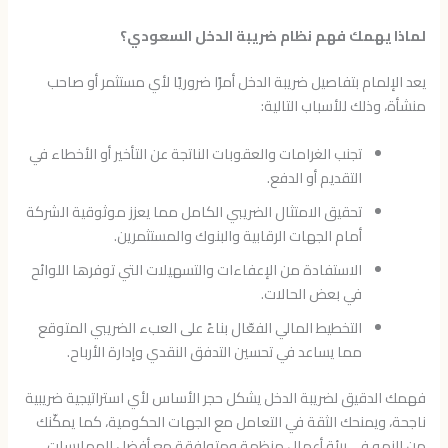
لماذا يهمك فهم نظام ضريبة الدخل السعودي؟
يعد الإلمام بتفاصيل ضريبة الدخل أمرًا ضروريًا لأي مستثمر أو صاحب
منشأة، وذلك للأسباب التالية:
تجنب الغرامات والعقوبات الناتجة عن التأخير أو الأخطاء في
التقديم أو الدفع.
تحقيق الامتثال الضريبي الكامل مما يعزز موثوقية الشركة
أمام الجهات الرقابية والبنوك والمستثمرين.
الاستفادة من الإعفاءات والتسهيلات التي توفرها اللوائح
في بعض الحالات.
التخطيط المالي الفعّال بناءً على العبء الضريبي المتوقع
مما يساعد في تحسين التدفق النقدي وإدارة الأرباح.
فهمك الدقيق لضريبة الدخل يشكل حجر الأساس لأي استراتيجية ضريبية
ناجحة، ويمنحك الثقة في التعامل مع الجهات الحكومية، كما يمكّنك
من النمو في بيئة أعمال منظمة ومتوافقة مع أفضل الممارسات.