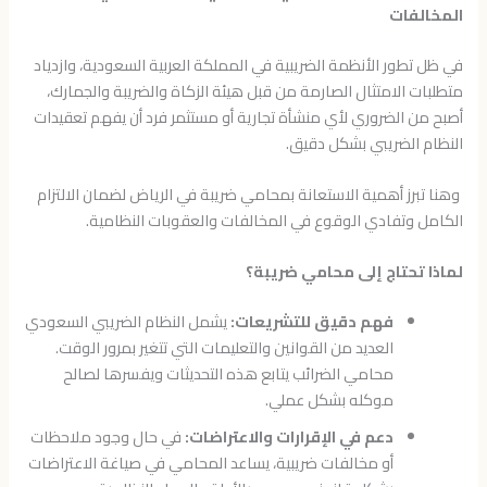
المخالفات
في ظل تطور الأنظمة الضريبية في المملكة العربية السعودية، وازدياد
متطلبات الامتثال الصارمة من قبل هيئة الزكاة والضريبة والجمارك،
أصبح من الضروري لأي منشأة تجارية أو مستثمر فرد أن يفهم تعقيدات
النظام الضريبي بشكل دقيق.
وهنا تبرز أهمية الاستعانة بمحامي ضريبة في الرياض لضمان الالتزام
الكامل وتفادي الوقوع في المخالفات والعقوبات النظامية.
لماذا تحتاج إلى محامي ضريبة؟
فهم دقيق للتشريعات:
يشمل النظام الضريبي السعودي
العديد من القوانين والتعليمات التي تتغير بمرور الوقت.
محامي الضرائب يتابع هذه التحديثات ويفسرها لصالح
موكله بشكل عملي.
دعم في الإقرارات والاعتراضات:
في حال وجود ملاحظات
أو مخالفات ضريبية، يساعد المحامي في صياغة الاعتراضات