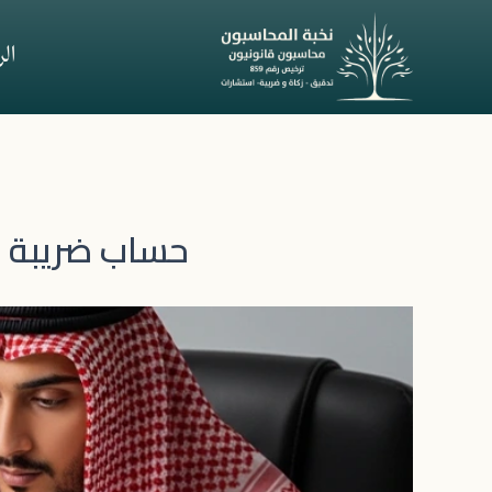
خطي
لى
ال
لمحتوى
حساب ضريبة ا