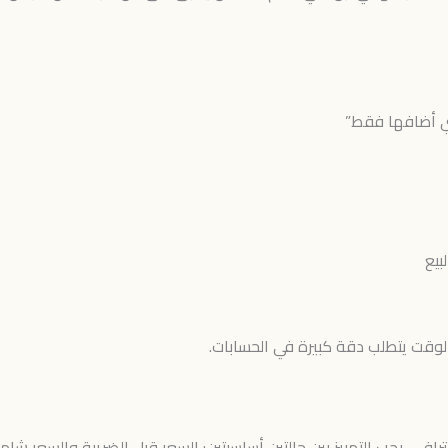
ي أضافها فقط”
بيع
الوقت يتطلب دقة كبيرة في الحسابات.
، يجب التمييز بين حالتين أساسيتين: السعر قبل الضريبة والسعر شامل