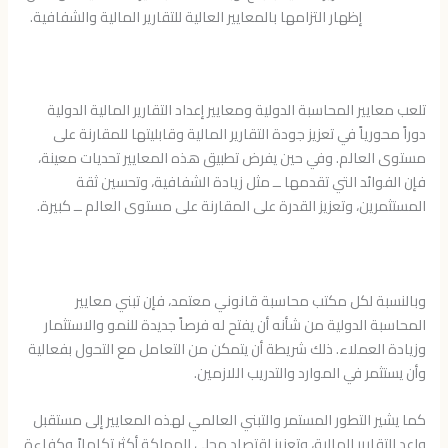
إظهار التزامها بالمعايير العالية للتقارير المالية والشفافية.
تلعب معايير المحاسبة الدولية ومعايير إعداد التقارير المالية الدولية
دوراً محورياً في تعزيز جودة التقارير المالية وقابليتها للمقارنة على
مستوى العالم. وفي حين يفرض تطبيق هذه المعايير تحديات معينة،
فإن الفوائد التي تقدمها ــ مثل زيادة الشفافية، وتحسين ثقة
المستثمرين، وتعزيز القدرة على المقارنة على مستوى العالم ــ كبيرة.
وبالنسبة لكل مكتب محاسبة قانوني معتمد، فإن تبني معايير
المحاسبة الدولية من شأنه أن يفتح له فرصاً جديدة للنمو والاستثمار
وزيادة العملاء. ذلك شريطة أن يتمكن من التعامل مع التحول بفعالية
وأن يستثمر في الموارد والتدريب اللازمين.
كما يشير التطور المستمر والتبني العالمي لهذه المعايير إلى مستقبل
واعد للتقارير المالية، وتعزيز اقتصاد محلي للمملكة أكثر تكاملاً وكفاءة