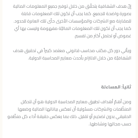
إنّ هدف الشفافية يتحقّق من خلال توفير جميع المعلومات المالية
بصورة واضحة للجميع. كما يجب أن تكون تلك المعلومات قابلة
للمقارنة مع الشركات والمؤسسات الأخرى حتّى تلك العابرة للحدود.
كما يجب أن تكون تلك المعلومات الماليّة مفهومة وليست بها أي
غموض أو تحتمل أكثر من تفسير.
ويأتي دور كل مكتب محاسب قانوني معتمد كبيراً في تحقيق هدف
الشفافيّة من خلال الالتزام بأحدث معايير المحاسبة الدولية.
ثانياً: المساءلة
ومن أهمّ أهداف تطبيق معايير المحاسبة الدولية هو أن تتحمّل
المنظّمات والشركات مسئولية أن تعكس بياناتها المالية وضعها
الحقيقي بدون تضخيم أو تقليل. ذلك بما يعكس حقيقة أداء كل منظّمو
حسب مجالها ونشاطها.